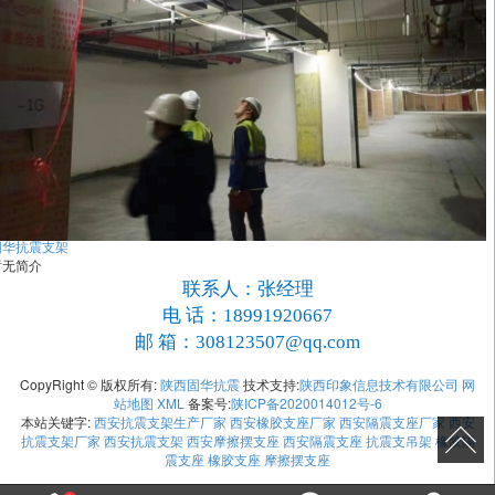
固华抗震支架
暂无简介
联系人：张经理
电 话：18991920667
邮 箱：308123507@qq.com
CopyRight © 版权所有:
陕西固华抗震
技术支持:
陕西印象信息技术有限公司
网
站地图
XML
备案号:
陕ICP备2020014012号-6
本站关键字:
西安抗震支架生产厂家
西安橡胶支座厂家
西安隔震支座厂家
西安
抗震支架厂家
西安抗震支架
西安摩擦摆支座
西安隔震支座
抗震支吊架
橡胶隔
震支座
橡胶支座
摩擦摆支座