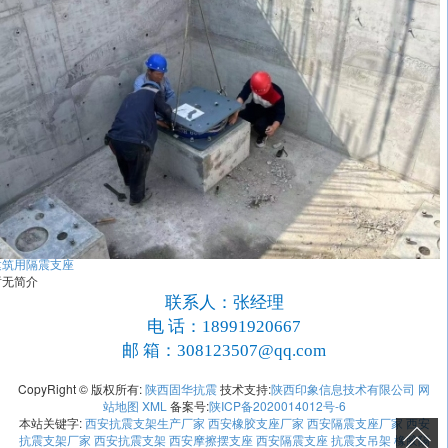
建筑用隔震支座
暂无简介
联系人：张经理
电 话：18991920667
邮 箱：308123507@qq.com
CopyRight © 版权所有:
陕西固华抗震
技术支持:
陕西印象信息技术有限公司
网
站地图
XML
备案号:
陕ICP备2020014012号-6
本站关键字:
西安抗震支架生产厂家
西安橡胶支座厂家
西安隔震支座厂家
西安
抗震支架厂家
西安抗震支架
西安摩擦摆支座
西安隔震支座
抗震支吊架
橡胶隔