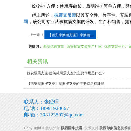
‌⑵.维护方便‌：使用寿命长，后期维护简单方便，
综上所述，
抗震支吊架
以其安全性、兼容性、安装
司
，该公司专业从事抗震支架的研发、生产和销售，拥有丰
上一条 ：
【西安摩擦摆支座】摩擦摆...
关键词：
西安抗震支架
西安抗震支架生产厂家
抗震支架生产厂
相关资讯
西安隔震支座-建筑减隔震支座的主要作用是什么？
【西安摩擦摆支座】摩擦摆支座的主要特点有哪些
联系人：张经理
电 话：18991920667
邮 箱：308123507@qq.com
CopyRight © 版权所有:
陕西固华抗震
技术支持:
陕西印象信息技术有