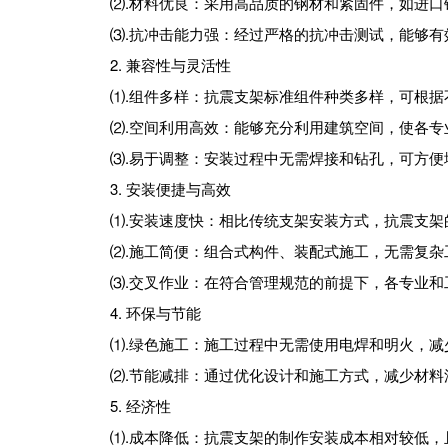
⑵‌.材料优良‌：采用高品质的钢材和紧固件，如
⑶‌.抗冲击能力强‌：经过严格的抗冲击测试，能够
2. 兼容性与灵活性
‌⑴.组件多样‌：抗震支架标准组件种类多样，可
‌⑵.空间利用高效‌：能够充分利用建筑空间，使各
⑶‌.易于调整‌：安装过程中无需焊接和钻孔，可
3. 安装便捷与高效
⑴‌.安装速度快‌：相比传统支架安装方式，抗震
⑵‌.施工简便‌：组合式构件、装配式施工，无需
⑶‌.交叉作业‌：在符合管理规范的前提下，各专业
4. 环保与节能
⑴‌.绿色施工‌：施工过程中无需使用电焊和明火，
⑵‌.节能减排‌：通过优化设计和施工方式，减少
5. 经济性
‌⑴.成本降低‌：抗震支架的制作安装成本相对较