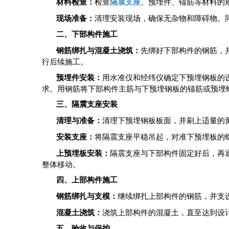
‌材料检查‌：
检查
隔震支座
、预埋件、锚筋等材料的
‌现场准备‌：
清理安装现场，确保无杂物和障碍物。
二、下部构件施工
‌钢筋绑扎与混凝土浇筑‌：
先绑好下部构件的钢筋，
行后续施工。
‌预埋件安装‌：
用水准仪和经纬仪确定下预埋钢板的
求。用钢筋将下部构件主筋与下预埋钢板的锚筋或预埋
三、隔震支座安装
‌清理与准备‌：
清理下预埋钢板板面，并刷上适量的
‌安装支座‌：
将隔震支座平稳吊起，对准下预埋板的
‌上预埋板安装‌：
隔震支座与下部构件固定好后，再
整体移动。
四、上部构件施工
‌钢筋绑扎与支模‌：
继续绑扎上部构件的钢筋，并支
‌混凝土浇筑‌：
浇筑上部构件的混凝土，直至达到设
五、验收与保护