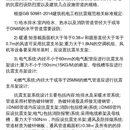
的抗震烈设防烈度以及建筑几点设施管道的规格。
根据GB 50981-2014建筑机电工程抗震规范相关标准规定:
1) 给水排水:室内给水、热水以及消防管道管径大于或等
于DN65的水平管道需要设防;
2) 暖通:矩形截面面积大于等于0.38㎡和圆形直径大于等于
0.7m的风道可采用抗震支吊架;重力大于1.8kN的空调机组、风
机等设备要采用吊装时，应设置抗震吊支架;
3) 电气系统:内径不小于60mm的电气配管应进行抗震支吊
架设计;重力不小于150n/m(15KG/M)的桥架、母线槽等应进行
抗震支吊架设计;
4)燃气系统:内径大于或等于25MM的燃气管道应进行抗震
支吊架设计;
抗震支架系统设计主要包括内容:给排水及采暖水管系统:
管道采用衬塑热镀锌钢管、热镀锌港股及焊接无缝钢管，
≥DN65管道均应设抗震支架;消防(包括喷淋)系统:≥DN65管均
应设抗震支架;电气(包括消防报警)系统:采用电缆桥架及母线
槽，重力大于150N/m，均应设抗震支吊架;通风及防排烟系统:
管道材质为镀锌钢板，通风管道截面积≥0.38㎡及所有的的排