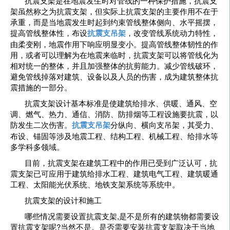
抗震支架是在地震发生时对管线的一种保护措施，抗震支
架虽然称之为抗震支架，但实际上抗震支架的主要作用不在于
承重，而是当地震发生时起到约束管线整体侧向、水平摇摆，
提高管线整体性，布设
抗震支吊架
，改变管线系统动力特性，
由柔变刚，地震作用下响应明显变小。提高管线整体韧性的作
用，或者可以理解为在地震来临时，抗震支架可以将管线化为
相对统一的整体，并且加强整体的抗剪能力。减少管线破环，
避免管线掉落对建筑、设备以及人员的伤害，成为建筑整体抗
震措施的一部分。
抗震支架设计基本标准是使建筑给排水、供暖、通风、空
调、燃气、热力、通信、消防、防排烟等工程设施要抗震，以
防发生二次伤害。
抗震支吊架
分纵向、横向支吊架，其受力、
布设、锚固等涉及地震工程、结构工程、机械工程、给排水等
多学科多领域。
目前，抗震支架在建筑工程中的作用已受到广泛认可，抗
震支架已可应用于建筑给排水工程、建筑电气工程、建筑暖通
工程、太阳能光伏系统、地铁支架系统等系统中。
抗震支架的设计和施工
哪些情况需要设置抗震支架,是不是所有的建筑物都需要设
置抗震支架呢?当然不是。是否需要安装抗震支架取决于当地