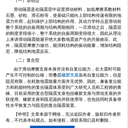
（一）滑动型
滑动隔震是在隔震层中设置滑动材料，如低摩擦系数材料
石墨、砂粒、滑石粉等，使基础只能向上部结构传递有限的地
震力作用，起到保护上部结构的作用。其动力学特点是滑动前
整个系统的自振周期与结构周期相同，一旦滑动之后，隔震层
的刚度变得很小，整个系统的自振周期变得很大，因此从理论
上来讲滑动隔震能避开绝大多数地震波产生的共振效应。此
外，隔震层摩擦力做功，能消耗结构的振动能量，增加结构阻
尼，降低结构地震反应。
（二）复合型
由于滑动摩擦支座本身并没有自复位能力，在大震时可能
产生不可控制的位移；而叠层
橡胶支座
虽有自复位能力，但是
阻尼有限，在耗散地震能量方面并无优势。因此，兼备复位能
力和耗能特性的复合隔震体系受到广大研究人员和工程师的青
睐。目前采用的复合型隔震支座包括橡胶支座与滑动支座的并
联使用、橡胶支座和阻尼器的并联使用等，也包括同时具备弹
性水平恢复力与阻尼的复合隔震装置。
【申明】文章来源于网络，无法追踪作者，版权归作者所
有，不代表本站观点。如有侵权，请联系我们及时删除。